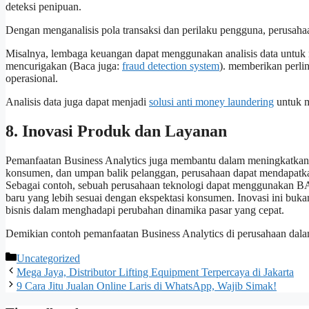
deteksi penipuan.
Dengan menganalisis pola transaksi dan perilaku pengguna, perusahaa
Misalnya, lembaga keuangan dapat menggunakan analisis data untuk me
mencurigakan (Baca juga:
fraud detection system
). memberikan perl
operasional.
Analisis data juga dapat menjadi
solusi anti money laundering
untuk m
8. Inovasi Produk dan Layanan
Pemanfaatan Business Analytics juga membantu dalam meningkatkan p
konsumen, dan umpan balik pelanggan, perusahaan dapat mendapatk
Sebagai contoh, sebuah perusahaan teknologi dapat menggunakan BA
baru yang lebih sesuai dengan ekspektasi konsumen. Inovasi ini bukan
bisnis dalam menghadapi perubahan dinamika pasar yang cepat.
Demikian contoh pemanfaatan Business Analytics di perusahaan dala
Kategori
Uncategorized
Mega Jaya, Distributor Lifting Equipment Terpercaya di Jakarta
9 Cara Jitu Jualan Online Laris di WhatsApp, Wajib Simak!