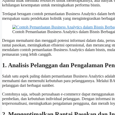
Apabila tidak memiliki resources untuk menerapkannya, ada banyak 
kehilangan kesempatan untuk meningkatkan performa bisnis.
Terdapat beragam contoh pemanfaatan Business Analytics dalam berbag
merupakan suatu pendekatan holistik yang mengintegrasikan berbagai tek
Contoh Pemanfaatan Business Analytics dalam Bisnis Berbaga
Dengan memahami dan menggali potensi informasi dalam data, peru
rantai pasokan, meningkatkan efisiensi operasional, dan merancang st
mendalam contoh pemanfaatan Business Analytics dalam bisnis, mulai 
pemasaran yang lebih canggih.
1. Analisis Pelanggan dan Pengalaman Pe
Salah satu aspek paling dalam pemanfaatan Business Analytics adalah
memahami dan memenuhi kebutuhan para pelanggannya. Melalui BA,
pelanggan dari berbagai sumber.
Contohnya saja, sebuah perusahaan e-commerce dapat menggunakan an
pembelian, dan kebutuhan individual pelanggan. Dengan informasi ini
terpersonalisasi, meningkatkan pengalaman pengguna, dan meraih loy
2. Mengoptimalkan Rantai Pasokan dan In