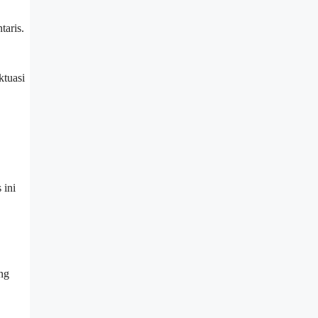
taris.
ktuasi
 ini
ing