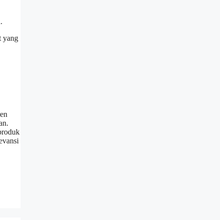
.
t yang
ren
an.
produk
evansi