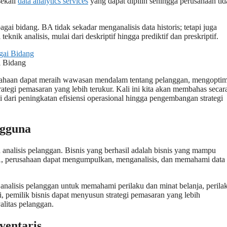
sekali
data analytics services
yang dapat dipilih sehingga perusahaan tid
ai bidang. BA tidak sekadar menganalisis data historis; tetapi juga
nik analisis, mulai dari deskriptif hingga prediktif dan preskriptif.
i Bidang
sahaan dapat meraih wawasan mendalam tentang pelanggan, mengopti
rategi pemasaran yang lebih terukur. Kali ini kita akan membahas secar
dari peningkatan efisiensi operasional hingga pengembangan strategi
ngguna
 analisis pelanggan. Bisnis yang berhasil adalah bisnis yang mampu
 perusahaan dapat mengumpulkan, menganalisis, dan memahami data
alisis pelanggan untuk memahami perilaku dan minat belanja, perila
, pemilik bisnis dapat menyusun strategi pemasaran yang lebih
alitas pelanggan.
ventaris