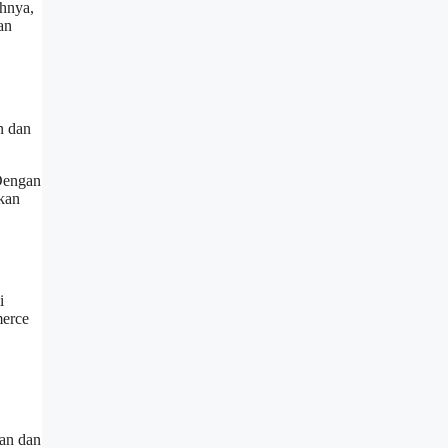
ohnya,
an
n dan
Dengan
tkan
i
merce
nan dan