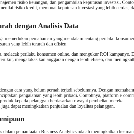
najemen risiko keuangan, dan pengambilan keputusan investasi. Cont
nilai risiko kredit, membuat keputusan investasi yang lebih cerdas, d
arah dengan Analisis Data
i juga memerlukan pemahaman yang mendalam tentang perilaku konsume
ran yang lebih terarah dan efisien.
ya, melacak perilaku konsumen online, dan mengukur ROI kampanye. 
terukur, mengalokasikan anggaran dengan lebih efisien, dan meningka
 dengan cara yang belum pernah terjadi sebelumnya. Dengan memaham
nciptakan pengalaman yang lebih pribadi. Contohnya, platform e-com
 produk kepada pelanggan berdasarkan riwayat pembelian mereka.
i juga dapat meningkatkan penjualan dan loyalitas pelanggan.
enipuan
ics dalam pemanfaatan Business Analytics adalah meningkatkan keama