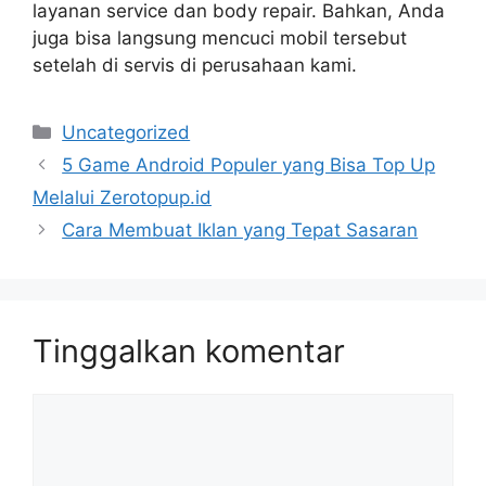
layanan service dan body repair. Bahkan, Anda
juga bisa langsung mencuci mobil tersebut
setelah di servis di perusahaan kami.
Kategori
Uncategorized
5 Game Android Populer yang Bisa Top Up
Melalui Zerotopup.id
Cara Membuat Iklan yang Tepat Sasaran
Tinggalkan komentar
Komentar