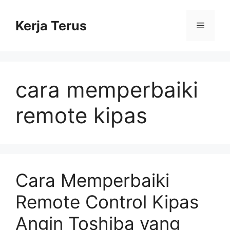
Langsung
ke
Kerja Terus
Menu
isi
cara memperbaiki
remote kipas
Cara Memperbaiki
Remote Control Kipas
Angin Toshiba yang