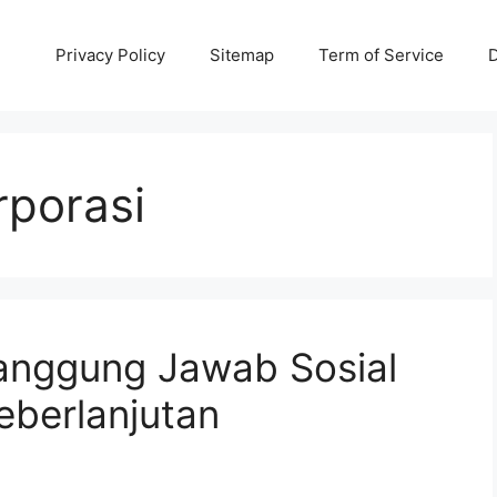
Privacy Policy
Sitemap
Term of Service
D
rporasi
Tanggung Jawab Sosial
eberlanjutan