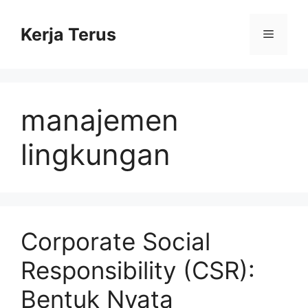
Langsung
ke
Kerja Terus
Menu
isi
manajemen
lingkungan
Corporate Social
Responsibility (CSR):
Bentuk Nyata