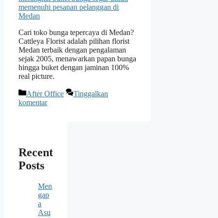
Cari toko bunga tepercaya di Medan?
Cattleya Florist adalah pilihan florist
Medan terbaik dengan pengalaman
sejak 2005, menawarkan papan bunga
hingga buket dengan jaminan 100%
real picture.
Kategori
After Office
Tinggalkan
komentar
Recent
Posts
Men
gap
a
Asu