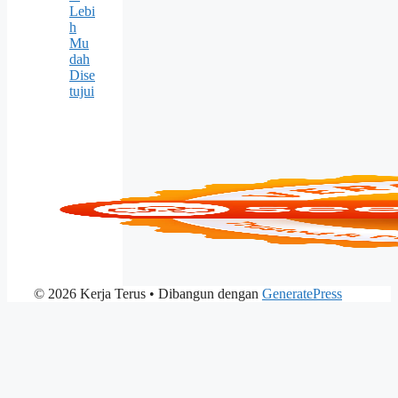
Lebi
h
Mu
dah
Dise
tujui
© 2026 Kerja Terus
• Dibangun dengan
GeneratePress