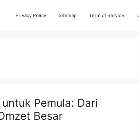
Privacy Policy
Sitemap
Term of Service
D
a untuk Pemula: Dari
 Omzet Besar