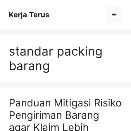
Langsung
ke
Kerja Terus
Menu
isi
standar packing
barang
Panduan Mitigasi Risiko
Pengiriman Barang
agar Klaim Lebih