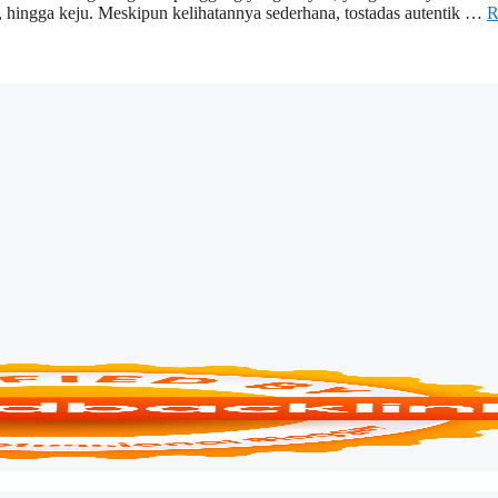
r, hingga keju. Meskipun kelihatannya sederhana, tostadas autentik …
R