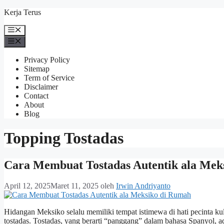
Langsung
Kerja Terus
ke
isi
Menu
Menu
Privacy Policy
Sitemap
Term of Service
Disclaimer
Contact
About
Blog
Topping Tostadas
Cara Membuat Tostadas Autentik ala Mek
April 12, 2025
Maret 11, 2025
oleh
Irwin Andriyanto
Hidangan Meksiko selalu memiliki tempat istimewa di hati pecinta ku
tostadas. Tostadas, yang berarti “panggang” dalam bahasa Spanyol, ad