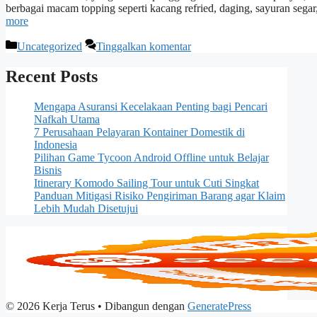
berbagai macam topping seperti kacang refried, daging, sayuran sega
more
Kategori
Uncategorized
Tinggalkan komentar
Recent Posts
Mengapa Asuransi Kecelakaan Penting bagi Pencari
Nafkah Utama
7 Perusahaan Pelayaran Kontainer Domestik di
Indonesia
Pilihan Game Tycoon Android Offline untuk Belajar
Bisnis
Itinerary Komodo Sailing Tour untuk Cuti Singkat
Panduan Mitigasi Risiko Pengiriman Barang agar Klaim
Lebih Mudah Disetujui
© 2026 Kerja Terus
• Dibangun dengan
GeneratePress