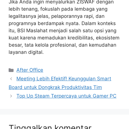
Jika Anda ingin menyalurkan ZISWAF dengan
lebih tenang, fokuslah pada lembaga yang
legalitasnya jelas, pelaporannya rapi, dan
programnya berdampak nyata. Dalam konteks
itu, BSI Maslahat menjadi salah satu opsi yang
kuat karena memadukan kredibilitas, ekosistem
besar, tata kelola profesional, dan kemudahan
layanan digital.
Kategori
After Office
Meeting Lebih Efektif! Keunggulan Smart
Board untuk Dongkrak Produktivitas Tim
Top Up Steam Terpercaya untuk Gamer PC
Tinggalkan komentar