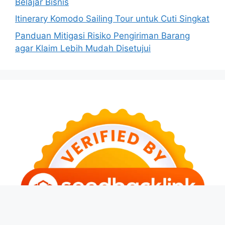
Belajar Bisnis
Itinerary Komodo Sailing Tour untuk Cuti Singkat
Panduan Mitigasi Risiko Pengiriman Barang
agar Klaim Lebih Mudah Disetujui