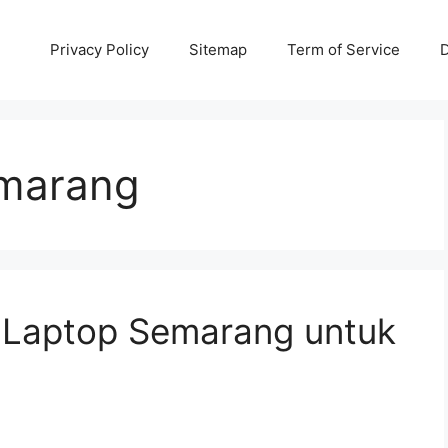
Privacy Policy
Sitemap
Term of Service
D
marang
 Laptop Semarang untuk