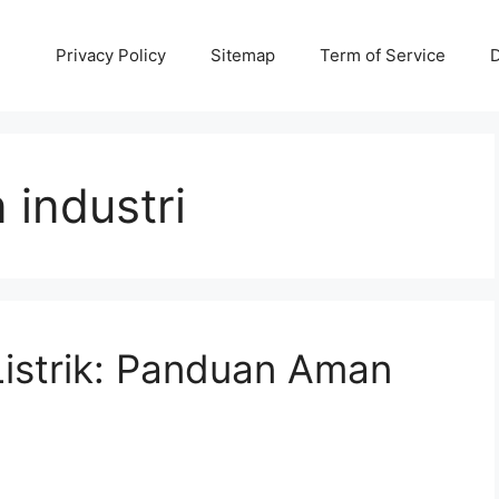
Privacy Policy
Sitemap
Term of Service
D
 industri
istrik: Panduan Aman