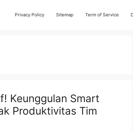
Privacy Policy
Sitemap
Term of Service
D
if! Keunggulan Smart
k Produktivitas Tim