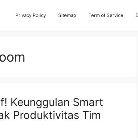
Privacy Policy
Sitemap
Term of Service
D
Room
if! Keunggulan Smart
k Produktivitas Tim