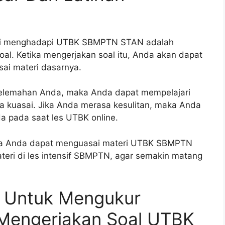
diri menghadapi UTBK SBMPTN STAN adalah
al. Ketika mengerjakan soal itu, Anda akan dapat
i materi dasarnya.
elemahan Anda, maka Anda dapat mempelajari
a kuasai. Jika Anda merasa kesulitan, maka Anda
 pada saat les UTBK online.
ngga Anda dapat menguasai materi UTBK SBMPTN
teri di les intensif SBMPTN, agar semakin matang
t Untuk Mengukur
engerjakan Soal UTBK