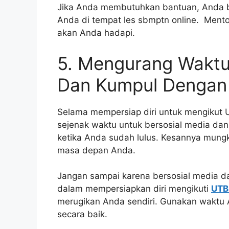
Jika Anda membutuhkan bantuan, Anda b
Anda di tempat les sbmptn online. Ment
akan Anda hadapi.
5. Mengurang Waktu
Dan Kumpul Dengan
Selama mempersiap diri untuk mengiku
sejenak waktu untuk bersosial media da
ketika Anda sudah lulus. Kesannya mungki
masa depan Anda.
Jangan sampai karena bersosial media 
dalam mempersiapkan diri mengikuti
UTB
merugikan Anda sendiri. Gunakan waktu 
secara baik.