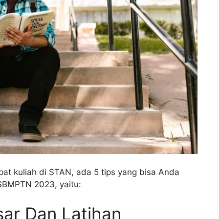
at kuliah di STAN, ada 5 tips yang bisa Anda
 SBMPTN 2023, yaitu:
sar Dan Latihan