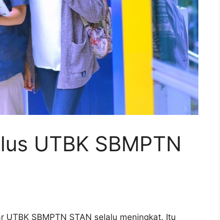
Lulus UTBK SBMPTN
ar UTBK SBMPTN STAN selalu meningkat. Itu