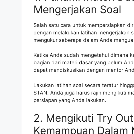
Mengerjakan Soal
Salah satu cara untuk mempersiapkan 
dengan melakukan latihan mengerjakan so
mengukur seberapa dalam Anda menguasa
Ketika Anda sudah mengetahui dimana k
bagian dari materi dasar yang belum And
dapat mendiskusikan dengan mentor Anda
Lakukan latihan soal secara teratur hi
STAN. Anda juga harus rajin mengikuti ma
persiapan yang Anda lakukan.
2. Mengikuti Try Ou
Kemampuan Dalam M