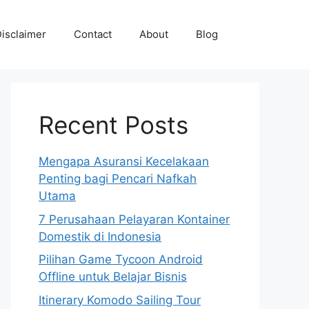
isclaimer
Contact
About
Blog
Recent Posts
Mengapa Asuransi Kecelakaan
Penting bagi Pencari Nafkah
Utama
7 Perusahaan Pelayaran Kontainer
Domestik di Indonesia
Pilihan Game Tycoon Android
Offline untuk Belajar Bisnis
Itinerary Komodo Sailing Tour