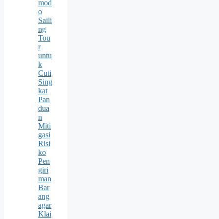
mod
o
Saili
ng
Tou
r
untu
k
Cuti
Sing
kat
Pan
dua
n
Miti
gasi
Risi
ko
Pen
giri
man
Bar
ang
agar
Klai