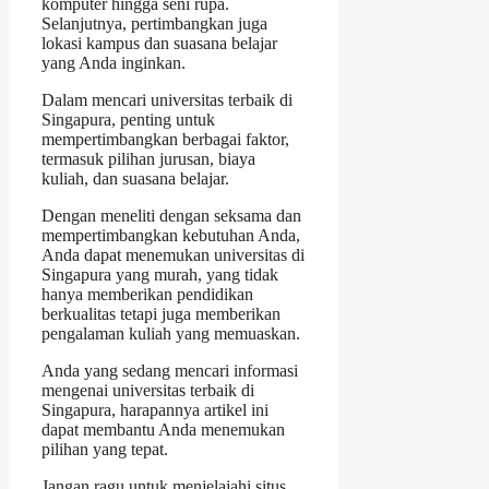
komputer hingga seni rupa.
Selanjutnya, pertimbangkan juga
lokasi kampus dan suasana belajar
yang Anda inginkan.
Dalam mencari universitas terbaik di
Singapura, penting untuk
mempertimbangkan berbagai faktor,
termasuk pilihan jurusan, biaya
kuliah, dan suasana belajar.
Dengan meneliti dengan seksama dan
mempertimbangkan kebutuhan Anda,
Anda dapat menemukan universitas di
Singapura yang murah, yang tidak
hanya memberikan pendidikan
berkualitas tetapi juga memberikan
pengalaman kuliah yang memuaskan.
Anda yang sedang mencari informasi
mengenai universitas terbaik di
Singapura, harapannya artikel ini
dapat membantu Anda menemukan
pilihan yang tepat.
Jangan ragu untuk menjelajahi situs