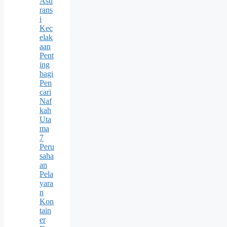
Asu
rans
i
Kec
elak
aan
Pent
ing
bagi
Pen
cari
Naf
kah
Uta
ma
7
Peru
saha
an
Pela
yara
n
Kon
tain
er