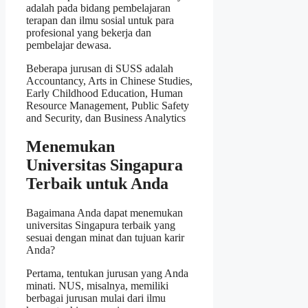
adalah pada bidang pembelajaran
terapan dan ilmu sosial untuk para
profesional yang bekerja dan
pembelajar dewasa.
Beberapa jurusan di SUSS adalah
Accountancy, Arts in Chinese Studies,
Early Childhood Education, Human
Resource Management, Public Safety
and Security, dan Business Analytics
Menemukan
Universitas Singapura
Terbaik untuk Anda
Bagaimana Anda dapat menemukan
universitas Singapura terbaik yang
sesuai dengan minat dan tujuan karir
Anda?
Pertama, tentukan jurusan yang Anda
minati. NUS, misalnya, memiliki
berbagai jurusan mulai dari ilmu