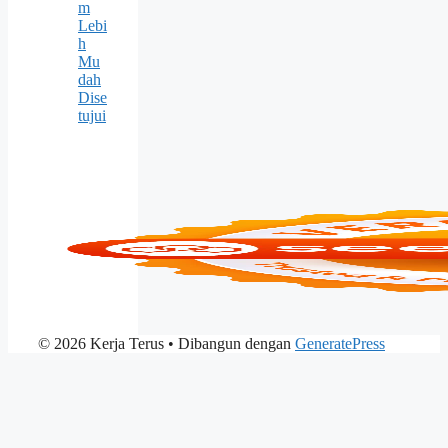
m
Lebi
h
Mu
dah
Dise
tujui
© 2026 Kerja Terus
• Dibangun dengan
GeneratePress