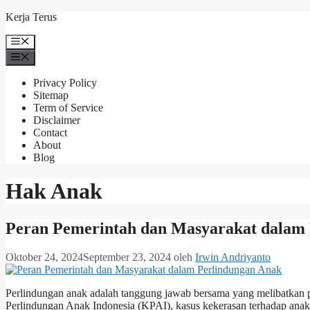
Langsung
Kerja Terus
ke
isi
Menu
Menu
Privacy Policy
Sitemap
Term of Service
Disclaimer
Contact
About
Blog
Hak Anak
Peran Pemerintah dan Masyarakat dalam
Oktober 24, 2024
September 23, 2024
oleh
Irwin Andriyanto
Perlindungan anak adalah tanggung jawab bersama yang melibatkan p
Perlindungan Anak Indonesia (KPAI), kasus kekerasan terhadap anak d