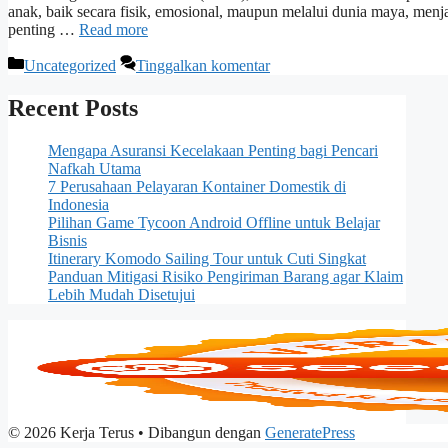
anak, baik secara fisik, emosional, maupun melalui dunia maya, menja
penting …
Read more
Kategori
Uncategorized
Tinggalkan komentar
Recent Posts
Mengapa Asuransi Kecelakaan Penting bagi Pencari
Nafkah Utama
7 Perusahaan Pelayaran Kontainer Domestik di
Indonesia
Pilihan Game Tycoon Android Offline untuk Belajar
Bisnis
Itinerary Komodo Sailing Tour untuk Cuti Singkat
Panduan Mitigasi Risiko Pengiriman Barang agar Klaim
Lebih Mudah Disetujui
© 2026 Kerja Terus
• Dibangun dengan
GeneratePress