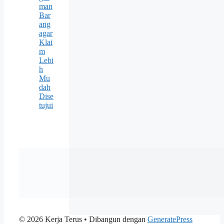
man
Bar
ang
agar
Klai
m
Lebi
h
Mu
dah
Dise
tujui
© 2026 Kerja Terus
• Dibangun dengan
GeneratePress