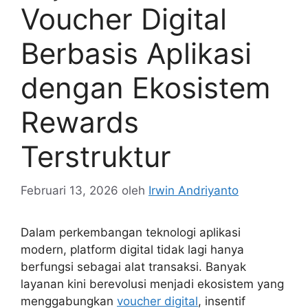
Voucher Digital
Berbasis Aplikasi
dengan Ekosistem
Rewards
Terstruktur
Februari 13, 2026
oleh
Irwin Andriyanto
Dalam perkembangan teknologi aplikasi
modern, platform digital tidak lagi hanya
berfungsi sebagai alat transaksi. Banyak
layanan kini berevolusi menjadi ekosistem yang
menggabungkan
voucher digital
, insentif