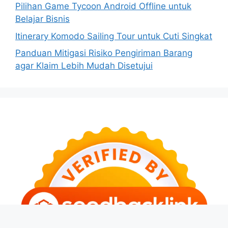
Pilihan Game Tycoon Android Offline untuk
Belajar Bisnis
Itinerary Komodo Sailing Tour untuk Cuti Singkat
Panduan Mitigasi Risiko Pengiriman Barang
agar Klaim Lebih Mudah Disetujui