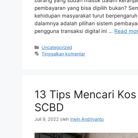
barang yang sudah masuk dalam keranjan
pembayaran yang bisa dipilih bukan? Sem
kehidupan masyarakat turut berpengaruh
dalamnya adalah pilihan sistem pembaya
pengguna transaksi digital ini …
Read mo
Kategori
Uncategorized
Tinggalkan komentar
13 Tips Mencari Ko
SCBD
Juli 9, 2022
oleh
Irwin Andriyanto